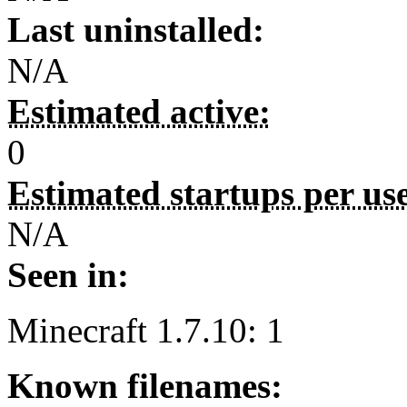
Last uninstalled:
N/A
Estimated active:
0
Estimated startups per us
N/A
Seen in:
Minecraft 1.7.10: 1
Known filenames: